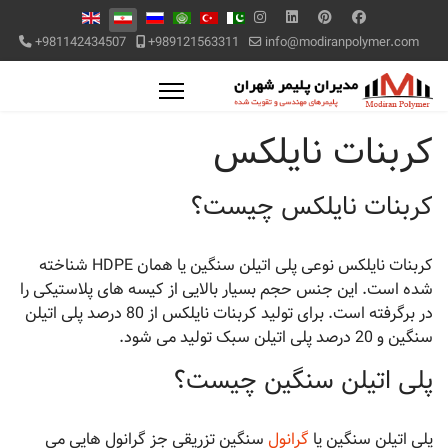
+981142434507
+989121563311
info@modiranpolymer.com
کربنات نایلکس
کربنات نایلکس چیست؟
کربنات نایلکس نوعی پلی اتیلن سنگین یا همان HDPE شناخته
شده است. این جنس حجم بسیار بالایی از کیسه های پلاستیکی را
در برگرفته است. برای تولید کربنات نایلکس از 80 درصد پلی اتیلن
سنگین و 20 درصد پلی اتیلن سبک تولید می شود.
پلی اتیلن سنگین چیست؟
پلی اتیلن سنگین یا
گرانول
سنگین تزریقی جز گرانول هایی می