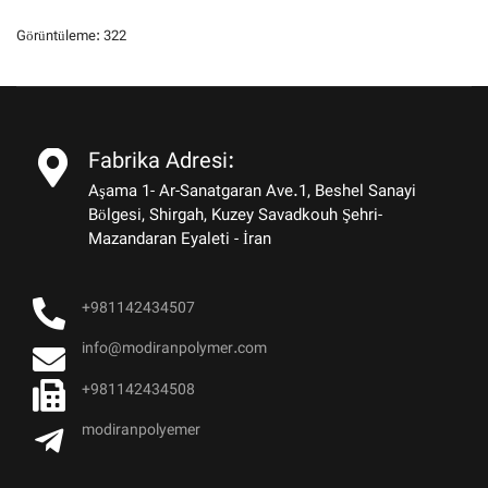
Görüntüleme: 322
Fabrika Adresi:
Aşama 1- Ar-Sanatgaran Ave.1, Beshel Sanayi
Bölgesi, Shirgah, Kuzey Savadkouh Şehri-
Mazandaran Eyaleti - İran
+981142434507
info@modiranpolymer.com
+981142434508
modiranpolyemer